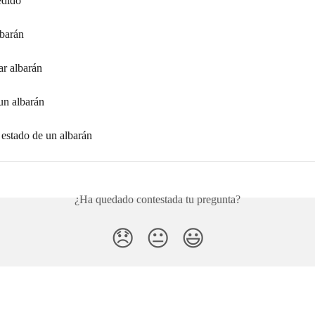
edido
lbarán
ar albarán
un albarán
 estado de un albarán
¿Ha quedado contestada tu pregunta?
😞
😐
😃