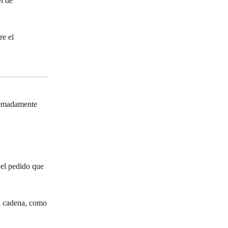
l de 
re el 
remadamente 
 el pedido que 
a cadena, como 