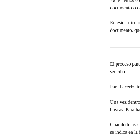
Ya te hemos c
documentos co
En este artícul
documento, que 
El proceso par
sencillo.
Para hacerlo, t
Una vez dentro
buscas. Para ha
Cuando tengas l
se indica en la