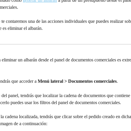
ontado como 
generar un albarán
 a partir de un presupuesto desde el pane
merciales.
o te contaremos una de las acciones individuales que puedes realizar sob
es eliminar el albarán.
a eliminar un albarán desde el panel de documentos comerciales es ext
endrás que acceder a 
Menú lateral > Documentos comerciales
.
 del panel, tendrás que localizar la cadena de documentos que contiene
cerlo puedes usar los filtros del panel de documentos comerciales.
a cadena localizada, tendrás que clicar sobre el pedido creado en dich
 imagen de a continuación: