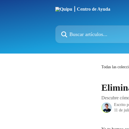
Ir al contenido principal
Buscar artículos...
Todas las colecc
Elimin
Descubre cómo 
Escrito 
11 de jul